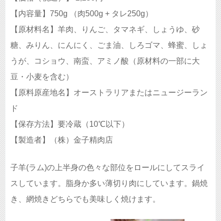
【内容量】750g （肉500g + タレ250g）
【原材料名】羊肉、りんご、タマネギ、しょうゆ、砂
糖、みりん、にんにく、ごま油、しろゴマ、蜂蜜、しょ
うが、コショウ、南蛮、アミノ酸（原材料の一部に大
豆・小麦を含む）
【原料原産地名】オーストラリアまたはニュージーラン
ド
【保存方法】要冷蔵（10℃以下）
【製造者】（株）金子精肉店
子羊(ラム)
の上半身の色々な部位をロールにしてスライ
スしています。
脂身か多い薄切り肉にしています。鍋焼
き、網焼きどちらでも美味しく焼けます。