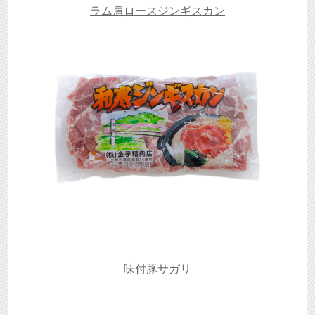
ラム肩ロースジンギスカン
味付豚サガリ